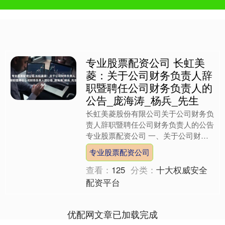
专业股票配资公司 长虹美
菱：关于公司财务负责人辞
职暨聘任公司财务负责人的
公告_庞海涛_杨兵_先生
长虹美菱股份有限公司关于公司财务负
责人辞职暨聘任公司财务负责人的公告
专业股票配资公司 一、关于公司财务
负责人辞职情况 长虹美菱股份有限公
专业股票配资公司
司（以下简称“公司”或“....
查看：
125
分类：
十大权威安全
配资平台
优配网文章已加载完成