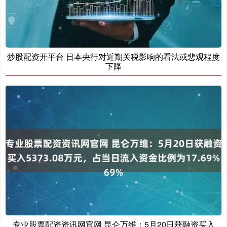
炒股配资开平台 日本央行对近期关税影响的看法或悲观程度
下降
专业股票配资资讯网官网 昆仑万维：5月20日获融资买入