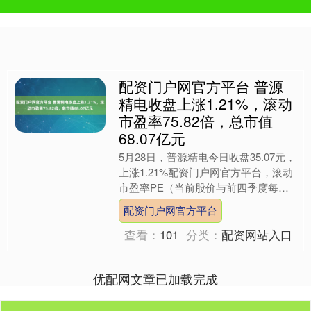
配资门户网官方平台 普源
精电收盘上涨1.21%，滚动
市盈率75.82倍，总市值
68.07亿元
5月28日，普源精电今日收盘35.07元，
上涨1.21%配资门户网官方平台，滚动
市盈率PE（当前股价与前四季度每股
收益总和的比值）达到75.82倍，总市
配资门户网官方平台
值68.....
查看：
101
分类：
配资网站入口
优配网文章已加载完成