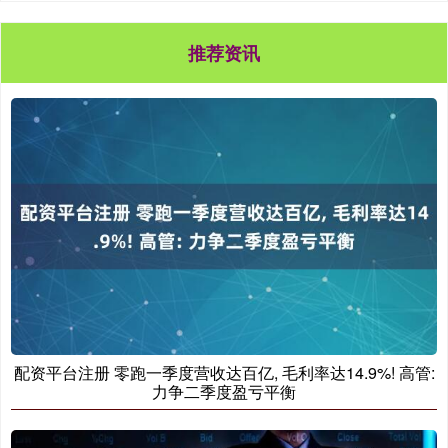
推荐资讯
配资平台注册 零跑一季度营收达百亿, 毛利率达14.9%! 高管:
力争二季度盈亏平衡