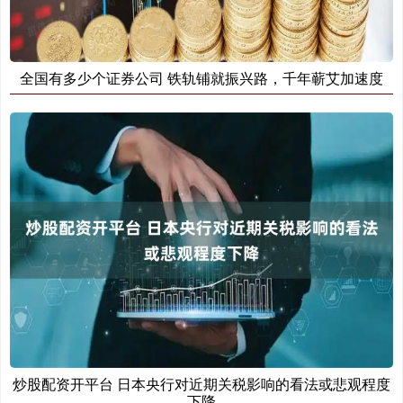
全国有多少个证券公司 铁轨铺就振兴路，千年蕲艾加速度
炒股配资开平台 日本央行对近期关税影响的看法或悲观程度
下降