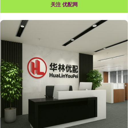
关注 优配网