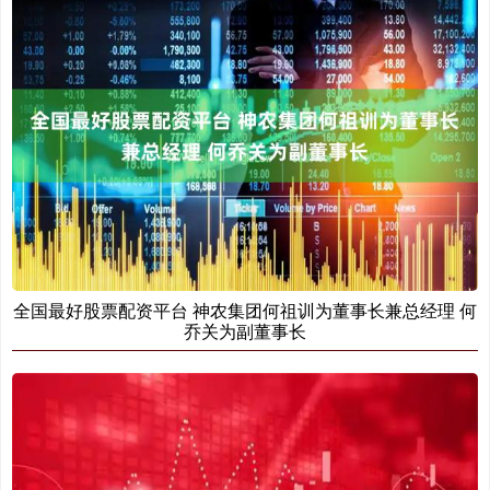
全国最好股票配资平台 神农集团何祖训为董事长兼总经理 何
乔关为副董事长